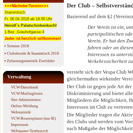
Der Club – Selbstverständ
+++Nächster Termin+++
Stammtisch
Basierend auf dem §2 (Vereinsz
Fr. 06.04.2018 ab 19.00 Uhr
Heindl`s Palatschinkenkuchl
Der Verein ist ein, u
1.Bez.,Grashofgasse 4
parteipolitischen ode
Jeder ist herzlich willkommen!
Verein. Er hat den Zw
•
Termine 2018
fahren oder an diesen 
•
Clubabende & Stammtisch 2018
Interessen zu unterst
•
Zulassungsstatistik Zweiräder
Verkehrssicherheit zu
versteht sich der Vespa Club Wie
Verwaltung
gleichermaßen wirkender Verei
Der Club ist gegen jede Art der
VCW-Datenbank
Diskriminierung und bietet all
VCW-Mailinglisten
Site-Administrator
Mitgliedern die Möglichkeit, I
Online-Meldung
Interessen im Club zu vertreten
Webstatistik
Die Mitglieder tragen die Aktiv
VCW-Routenplaner (nur IE)
des Clubs und werden vom Vor
Impressum
nach Maßgabe der Möglichkeit
Webmaster-Testbereich