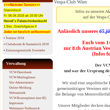
Vespa-Club Wien
+++Nächster Termin+++
Stammtisch
Infos zu unseren Akt
Fr. 06.04.2018 ab 19.00 Uhr
auf der Vespa 
Heindl`s Palatschinkenkuchl
1.Bez.,Grashofgasse 4
Anlässlich unseres
65.j
Jeder ist herzlich willkommen!
•
Termine 2018
Euch vom 14
•
Clubabende & Stammtisch 2018
zur 8.th Austrian Ve
•
Zulassungsstatistik Zweiräder
(Infos 
Verwaltung
Der VCW
und war der Ursprung de
VCW-Datenbank
VCW-Mailinglisten
Site-Administrator
Wir sind eine unpolitische 
Online-Meldung
gemeinnützigen Vereines mit d
Webstatistik
die Belange von Motorrollerfah
VCW-Routenplaner (nur IE)
Impressum
Unsere Mitglieder decken da
Webmaster-Testbereich