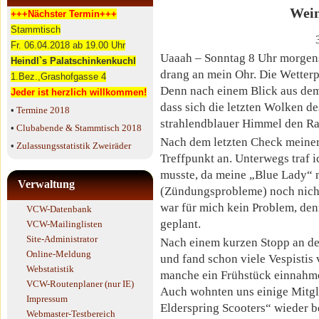
Wein
+++Nächster Termin+++
Stammtisch
Fr. 06.04.2018 ab 19.00 Uhr
Uaaah – Sonntag 8 Uhr morgens
Heindl`s Palatschinkenkuchl
drang an mein Ohr. Die Wetterp
1.Bez.,Grashofgasse 4
Denn nach einem Blick aus dem 
Jeder ist herzlich willkommen!
dass sich die letzten Wolken d
•
Termine 2018
strahlendblauer Himmel den Rah
•
Clubabende & Stammtisch 2018
Nach dem letzten Check meiner 
•
Zulassungsstatistik Zweiräder
Treffpunkt an. Unterwegs traf ic
musste, da meine „Blue Lady“ 
Verwaltung
(Zündungsprobleme) noch nicht 
war für mich kein Problem, den
VCW-Datenbank
geplant.
VCW-Mailinglisten
Site-Administrator
Nach einem kurzen Stopp an der 
Online-Meldung
und fand schon viele Vespistis
Webstatistik
manche ein Frühstück einnahm
VCW-Routenplaner (nur IE)
Auch wohnten uns einige Mitgl
Impressum
Elderspring Scooters“ wieder 
Webmaster-Testbereich