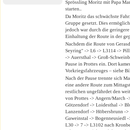
Sprössling Moritz mit Papa Mar
starten..
Da Moritz das schwächste Fahrz
Gruppe gesetzt. Dies ermöglich
jedoch war durch die geringere
Einhaltung der Route in der gep
Nachdem die Route von Gerasd
Seyring" -> L6 -> L3114 -> Pil
-> Auersthal -> Groß-Schweinba
Pause in Prottes ein. Dort kame
Vorkriegsfahrzeuges – siehe Bil
Nach der Pause trennte sich Ma
eine andere Route zum Mittagst
restlichen ungefährdet den wei
von Prottes -> Angern/March ->
Götzendorf -> Loidesthal -> Bl
Lanzendorf -> Höbersbrunn ->
Gaweinstal -> Bogenneusiedl -
L30 -> 7 -> L3102 nach Kronber