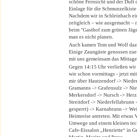
schöne Fernsicht und der Duft 
Einlage für die Schmunzelkist
Nachdem wir in Schleinbach ein
zeitgleich – wie ausgemacht – 
beim "Gasthof zum grünen Jäger
man es nicht planen.
Auch kamen Tom und Wolf dazu;
Einige Zaungäste genossen zuer
mit uns gemeinsam das Mittage
Gegen 14:15 Uhr verließen wir 
wie schon vormittags - jetzt mi
mir über Hautzendorf -> Niede
Gramanns -> Grafensulz -> Nie
Merkersdorf -> Nursch -> Her
Streitdorf -> Niederfellabrunn
gesperrt) -> Karnabrunn -> Wei
Heimreise antreten. Mit etwas
Umwege und einem kleinen tech
Cafe-Eissalon „Henriette“ in G