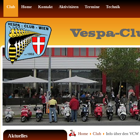
Club
Home
Kontakt
Aktivitäten
Termine
Technik
Home
Club
Info über den VCW
Aktuelles