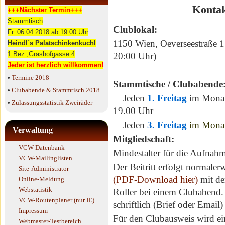
Kontak
+++Nächster Termin+++
Stammtisch
Clublokal:
Fr. 06.04.2018 ab 19.00 Uhr
1150 Wien, Oeverseestraße 1
Heindl`s Palatschinkenkuchl
1.Bez.,Grashofgasse 4
20:00 Uhr)
Jeder ist herzlich willkommen!
•
Termine 2018
Stammtische / Clubabende
•
Clubabende & Stammtisch 2018
Jeden
1.
F
reita
g
im Mona
•
Zulassungsstatistik Zweiräder
19.00 Uhr
Jeden
3. Freitag
im Monat
Verwaltung
Mitgliedschaft:
VCW-Datenbank
Mindestalter für die Aufnahme
VCW-Mailinglisten
Der Beitritt erfolgt normaler
Site-Administrator
(PDF-Download hier)
mit de
Online-Meldung
Webstatistik
Roller bei einem Clubabend. 
VCW-Routenplaner (nur IE)
schriftlich (Brief oder Email)
Impressum
Für den Clubausweis wird ein
Webmaster-Testbereich