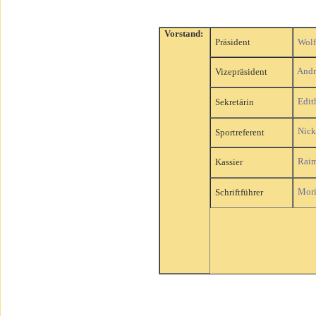
Vorstand:
Präsident
Wolf
Andr
Vizepräsident
Edit
Sekretärin
Nick
Sportreferent
Raim
Kassier
Mori
Schriftführer